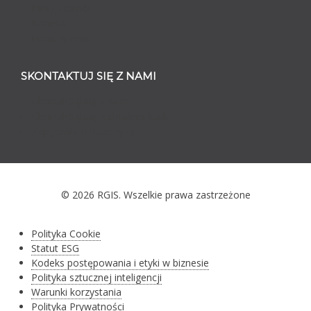
Nasz zespół
Kariera
Franczyzowa
SKONTAKTUJ SIĘ Z NAMI
Skontaktuj się z nami
Skontaktuj się z działem kadr
Zapytania o franczyzę
© 2026 RGIS. Wszelkie prawa zastrzeżone
Polityka Cookie
Statut ESG
Kodeks postępowania i etyki w biznesie
Polityka sztucznej inteligencji
Warunki korzystania
Polityka Prywatności