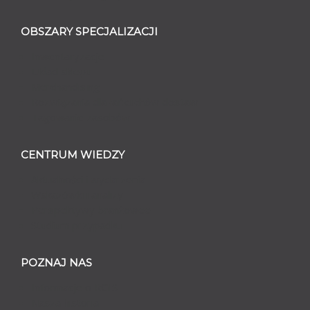
OBSZARY SPECJALIZACJI
Inwentaryzacje
Układ sklepu
Merchandising
Rozwiązania dla łańcuchów dostaw
Tagowanie zasobów
CENTRUM WIEDZY
Aktualności i wydarzenia
Wskazówki i analizy
Perspektywy branżowee
Studium przypadku
POZNAJ NAS
Informacje o RGIS
Nasza historia