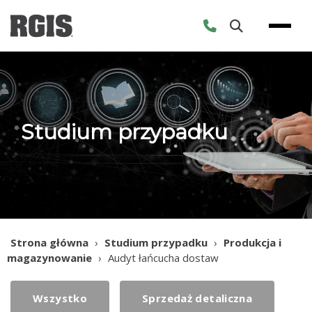
Skip
to
content
Studium przypadku
Strona główna
›
Studium przypadku
›
Produkcja i
magazynowanie
›
Audyt łańcucha dostaw
Wszystko
Sprzedaż detaliczna