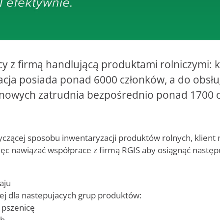
y z firmą handlującą produktami rolniczymi: 
acja posiada ponad 6000 członków, a do obsłu
ynowych zatrudnia bezpośrednio ponad 1700 
czącej sposobu inwentaryzacji produktów rolnych, klient 
ęc nawiązać współprace z firmą RGIS aby osiągnąć następ
aju
ej dla nastepujacych grup produktów:
z pszenicę
ch