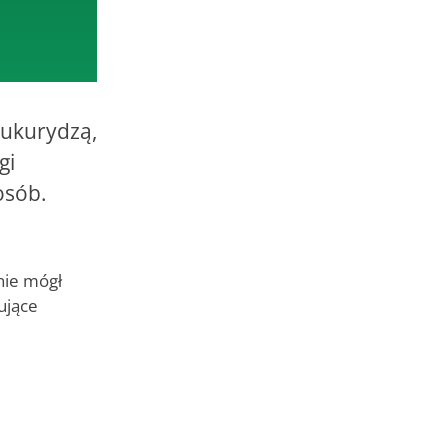
kukurydzą,
gi
osób.
nie mógł
ujące