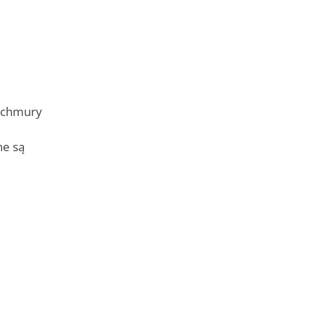
 „chmury
ne są