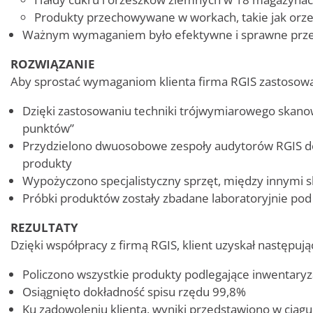
Produkty przechowywane w workach, takie jak orzesz
Ważnym wymaganiem było efektywne i sprawne prz
ROZWIĄZANIE
Aby sprostać wymaganiom klienta firma RGIS zastosowa
Dzięki zastosowaniu techniki trójwymiarowego skan
punktów”
Przydzielono dwuosobowe zespoły audytorów RGIS do
produkty
Wypożyczono specjalistyczny sprzęt, między innymi
Próbki produktów zostały zbadane laboratoryjnie pod
REZULTATY
Dzięki współpracy z firmą RGIS, klient uzyskał następują
Policzono wszystkie produkty podlegające inwentaryza
Osiągnięto dokładność spisu rzędu 99,8%
Ku zadowoleniu klienta, wyniki przedstawiono w ciąg