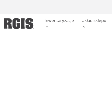
Skip
to
content
Inwentaryzacje
Układ sklepu
Studium przypa