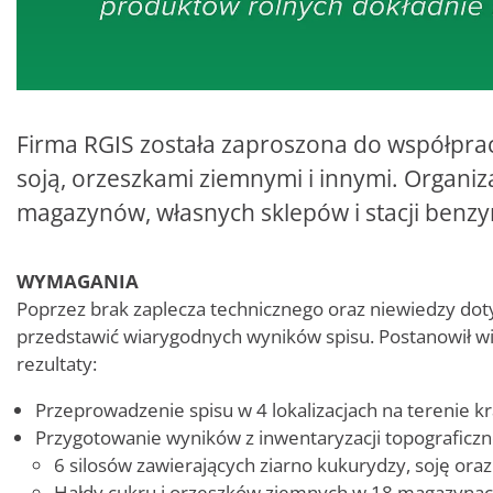
Firma RGIS została zaproszona do współprac
soją, orzeszkami ziemnymi i innymi. Organiz
magazynów, własnych sklepów i stacji benz
WYMAGANIA
Poprzez brak zaplecza technicznego oraz niewiedzy doty
przedstawić wiarygodnych wyników spisu. Postanowił wi
rezultaty:
Przeprowadzenie spisu w 4 lokalizacjach na terenie kr
Przygotowanie wyników z inwentaryzacji topograficzn
6 silosów zawierających ziarno kukurydzy, soję ora
Hałdy cukru i orzeszków ziemnych w 18 magazyna