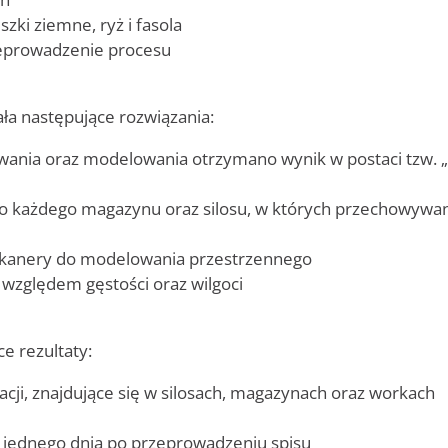
ki ziemne, ryż i fasola
eprowadzenie procesu
ła następujące rozwiązania:
owania oraz modelowania otrzymano wynik w postaci tzw.
 każdego magazynu oraz silosu, w których przechowywa
 skanery do modelowania przestrzennego
 względem gęstości oraz wilgoci
ce rezultaty:
cji, znajdujące się w silosach, magazynach oraz workach
u jednego dnia po przeprowadzeniu spisu