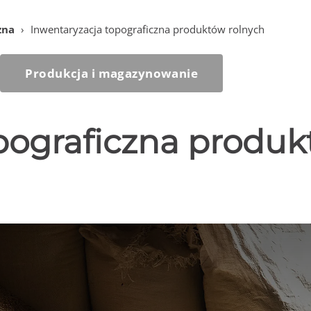
zna
›
Inwentaryzacja topograficzna produktów rolnych
Produkcja i magazynowanie
pograficzna produ