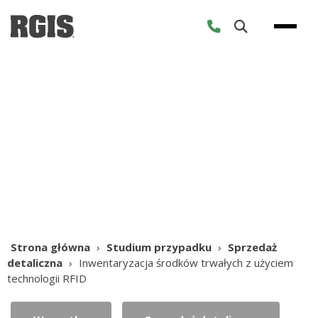
Skip
to
content
Studium przypadku
Strona główna
›
Studium przypadku
›
Sprzedaż
detaliczna
›
Inwentaryzacja środków trwałych z użyciem
technologii RFID