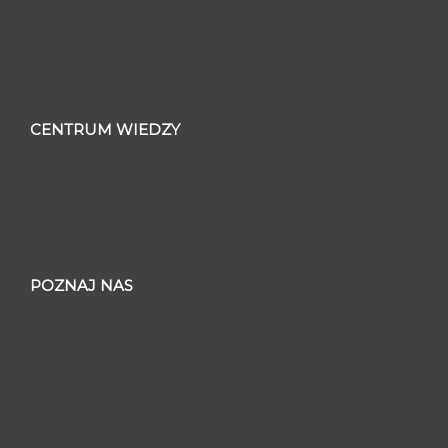
Układ sklepu
Merchandising
Rozwiązania dla łańcuchów dostaw
Tagowanie zasobów
CENTRUM WIEDZY
Aktualności i wydarzenia
Wskazówki i analizy
Perspektywy branżowee
Studium przypadku
POZNAJ NAS
Informacje o RGIS
Nasza historia
Nasz zespół
Kariera
Franczyzowa