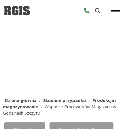
Skip
to
content
Studium przypadku
Strona główna
›
Studium przypadku
›
Produkcja i
magazynowanie
›
Wsparcie Pracowników Magazynu w
Godzinach Szczytu