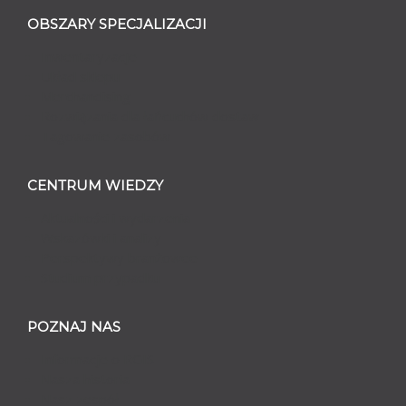
OBSZARY SPECJALIZACJI
Inwentaryzacje
Układ sklepu
Merchandising
Rozwiązania dla łańcuchów dostaw
Tagowanie zasobów
CENTRUM WIEDZY
Aktualności i wydarzenia
Wskazówki i analizy
Perspektywy branżowee
Studium przypadku
POZNAJ NAS
Informacje o RGIS
Nasza historia
Nasz zespół