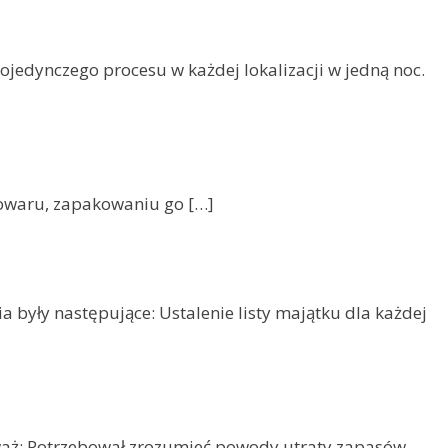
edynczego procesu w każdej lokalizacji w jedną noc.
towaru, zapakowaniu go […]
były następujące: Ustalenie listy majątku dla każdej
aż: Potrzebował zrozumieć powody utraty zapasów.