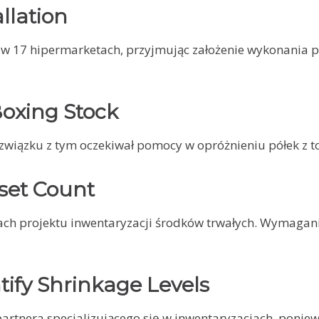
allation
17 hipermarketach, przyjmując założenie wykonania poj
Boxing Stock
 związku z tym oczekiwał pomocy w opróżnieniu półek z 
set Count
h projektu inwentaryzacji środków trwałych. Wymagania 
tify Shrinkage Levels
tnera specjalizującego się w inwentaryzacjach, poniew