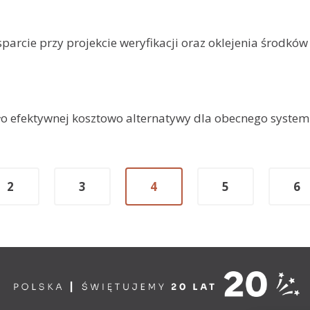
rcie przy projekcie weryfikacji oraz oklejenia środków 
 efektywnej kosztowo alternatywy dla obecnego system
2
3
4
5
6