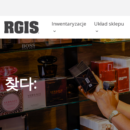
Skip
to
content
Inwentaryzacje
Układ sklepu
찾다: