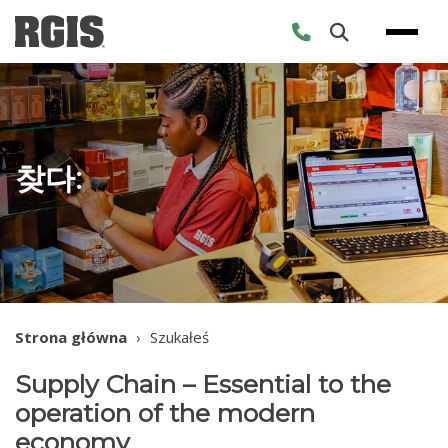
Skip
to
content
찾다:
Strona główna
›
Szukałeś
Supply Chain – Essential to the
operation of the modern
economy