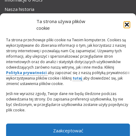
Nasza historia
Nasz zespół
Ta strona używa plików
Kariera
cookie
Franczyzowa
Ta strona przechowuje pliki cookie na Twoim komputerze. Cookies są
wykorzystywane do zbierania informacji o tym, jak korzystasz z naszej
strony internetowej i pozwalają nam Cię zapamiętać. Używamy tych
SKONTAKTUJ SIĘ Z NAMI
informacji, aby ulepszyć i spersonalizować przeglądanie stron
internetowych oraz do analiz i statystyk dotyczących użytkowników
Skontaktuj się z nami
odwiedzających zarówno naszą witrynę, jak i inne media. Kliknij
Polityka prywatności
aby zapoznać się z naszą polityką prywatności i
Skontaktuj się z działem kadr
wykorzystywania plików cookie i kliknij
tutaj
aby dowiedzieć się, jak
zmienić ustawienia plików cookie.
Zapytania o franczyzę
Jeśli nie wyrazisz zgody, Twoje dane nie będą śledzone podczas
odwiedzania tej strony. Do zapisania preferencji użytkownika, by nie
być śledzonym, w przeglądarce użytkownika zostanie użyty pojedynczy
plik cookie.
© 2026 RGIS. Wszelkie prawa zastrzeżone
Zaakceptować
Polityka Cookie
Statut ESG